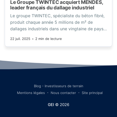
Le Groupe TWINTEC acquiert MENDES,
leader français du dallage industriel
Le groupe TWINTEC, spécialiste du béton fibré,
produit chaque année 5 millions de m² de
dallages industriels dans une vingtaine de pays.
Il compte 600 collaborateurs et, grâce à
22 juil. 2025
•
2 min de lecture
l’acquisition de MENDES, son chiffre d’affaires
dépasse désormais les 200 millions d’euros.
Blog - Investisseurs de terrain
Mentions légales
Nous contacter
Site principal
GEI
© 2026