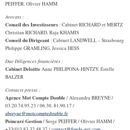
PEIFFER, Olivier HAMM
Avocats :
Conseil des Investisseurs
: Cabinet RICHARD et MERTZ
Christian RICHARD, Raja KHAMIS
Conseil du Dirigeant
: Cabinet LANDWELL – Strasbourg
Philippe GRAMLING, Jessica HESS
Due Diligences financières :
Cabinet Deloitte
Anne PHILIPONA-HINTZY, Estelle
BALZER
Contacts presse :
Agence Mot Compte Double
/ Alexandra BREYNE /
03.20.74.95.23 / 06.30. 81.90.17 /
abreyne@motcomptedouble.fr
Poincaré Gestion
/ Serge PEIFFER / Olivier HAMM /
+33(0)3 83 32 48 37 /
contact@fonds-gei.com