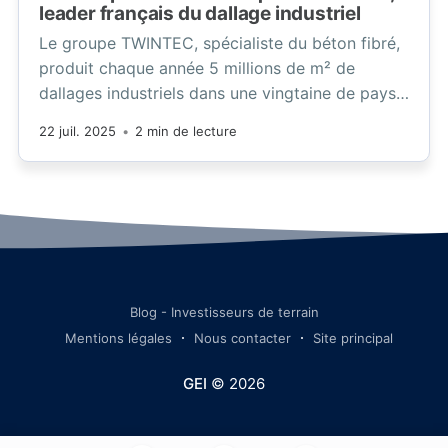
leader français du dallage industriel
Le groupe TWINTEC, spécialiste du béton fibré,
produit chaque année 5 millions de m² de
dallages industriels dans une vingtaine de pays.
Il compte 600 collaborateurs et, grâce à
22 juil. 2025
•
2 min de lecture
l’acquisition de MENDES, son chiffre d’affaires
dépasse désormais les 200 millions d’euros.
Blog - Investisseurs de terrain
Mentions légales
Nous contacter
Site principal
GEI
© 2026