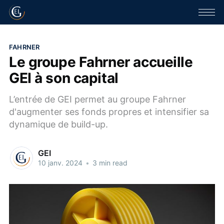
FAHRNER
Le groupe Fahrner accueille
GEI à son capital
L’entrée de GEI permet au groupe Fahrner
d'augmenter ses fonds propres et intensifier sa
dynamique de build-up.
GEI
10 janv. 2024
•
3 min read