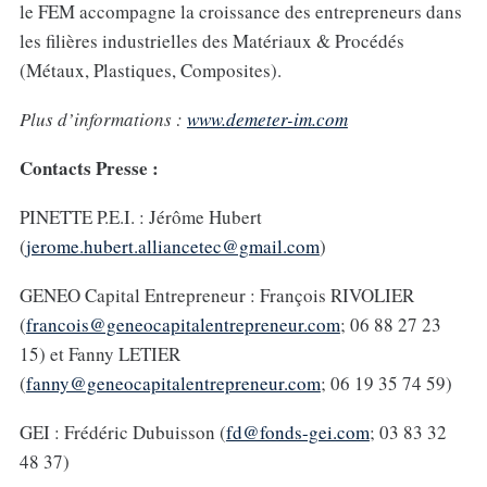
le FEM accompagne la croissance des entrepreneurs dans
les filières industrielles des Matériaux & Procédés
(Métaux, Plastiques, Composites).
Plus d’informations :
www.demeter-im.com
Contacts Presse :
PINETTE P.E.I. : Jérôme Hubert
(
jerome.hubert.alliancetec@gmail.com
)
GENEO Capital Entrepreneur : François RIVOLIER
(
francois@geneocapitalentrepreneur.com
; 06 88 27 23
15) et Fanny LETIER
(
fanny@geneocapitalentrepreneur.com
; 06 19 35 74 59)
GEI : Frédéric Dubuisson (
fd@fonds-gei.com
; 03 83 32
48 37)