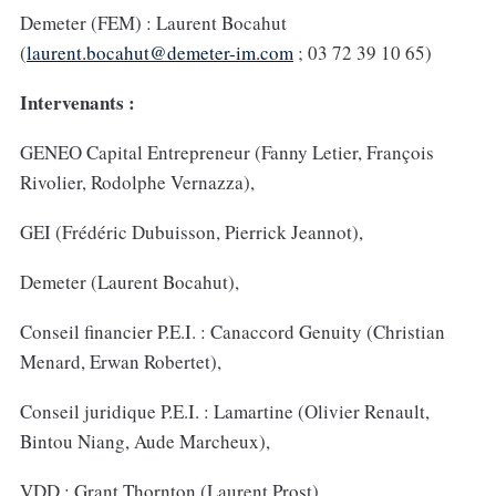
Demeter (FEM) : Laurent Bocahut
(
laurent.bocahut@demeter-im.com
; 03 72 39 10 65)
Intervenants :
GENEO Capital Entrepreneur (Fanny Letier, François
Rivolier, Rodolphe Vernazza),
GEI (Frédéric Dubuisson, Pierrick Jeannot),
Demeter (Laurent Bocahut),
Conseil financier P.E.I. : Canaccord Genuity (Christian
Menard, Erwan Robertet),
Conseil juridique P.E.I. : Lamartine (Olivier Renault,
Bintou Niang, Aude Marcheux),
VDD : Grant Thornton (Laurent Prost),