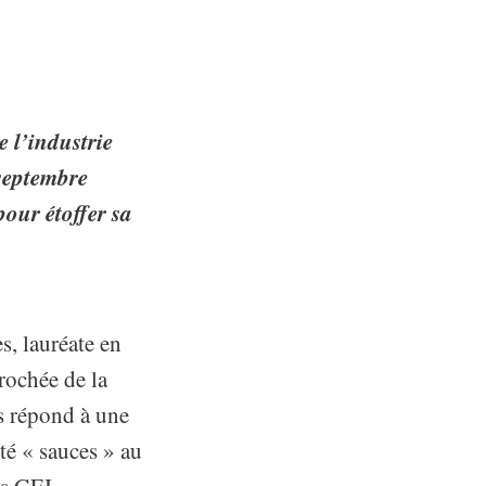
 l’industrie
 septembre
pour étoffer sa
s, lauréate en
rochée de la
es répond à une
té « sauces » au
ds GEI.