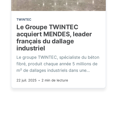
TWINTEC
Le Groupe TWINTEC
acquiert MENDES, leader
français du dallage
industriel
Le groupe TWINTEC, spécialiste du béton
fibré, produit chaque année 5 millions de
m² de dallages industriels dans une
vingtaine de pays. Il compte 600
22 juil. 2025
•
2 min de lecture
collaborateurs et, grâce à l’acquisition de
MENDES, son chiffre d’affaires dépasse
désormais les 200 millions d’euros.