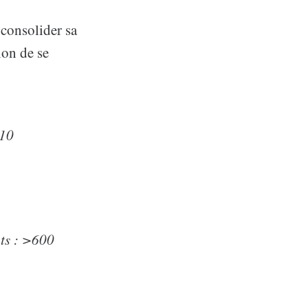
 consolider sa
ion de se
110
nts : >600