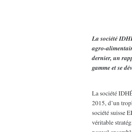
La société IDHÉ
agro-alimentaire
dernier, un rap
gamme et se dév
La société IDHÉA
2015, d’un trop
société suisse E
véritable straté
nouvel ensemble 