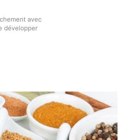
rochement avec
se développer